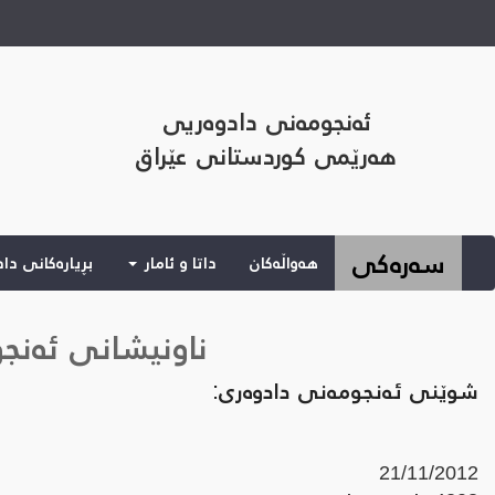
ئەنجومەنی دادوەریی
هەرێمی کوردستانی عێراق
(current)
سەرەکی
هەواڵەکان
داتا و ئامار
بڕیارەکانی دا
ناونیشانی ئەنج
شوێنی ئەنجومەنی دادوەری:
21/11/2012