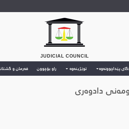
JUDICIAL COUNCIL
دگای پێداچوونەوە
توێژینەوە
راو بۆچوون
فەرمان و گشتان
ومەنی دادوەری