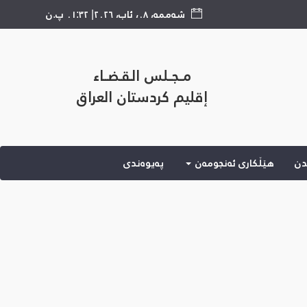
شەممە
،
٠٨
،
ئاب
،
٢٠٢٦
|
٠١:٣٢ پ.ن
مــجــلس الـقـضــاء
إقليم كردستان العراق
دن
هێڵكاری ئه‌نجومه‌ن
پەیوەندی