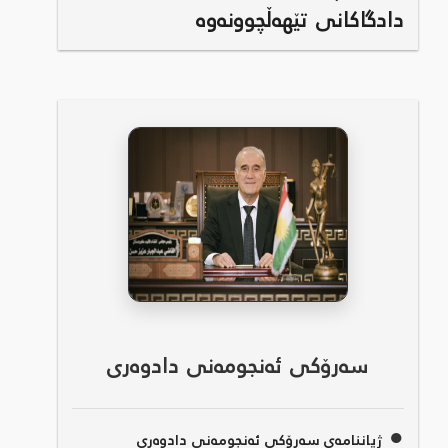
دادگاکانی تێهەڵچوونەوە
سەرۆکی ئەنجومەنی دادوەری
●
ژیاننامەی سەرۆکی ئەنجومەنی دادوەری