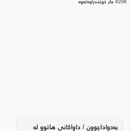
4208
جار خوێندراوه‌ته‌وه‌
بەدواداچوون / داواکانی هاتوو لە