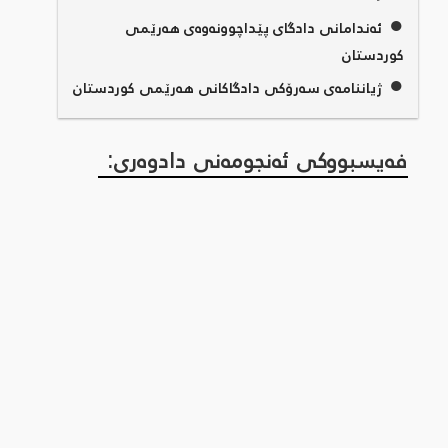
●
ئەندامانی دادگای پێداچوونەوەی هەرێمی
کوردستان
●
ژیاننامەی سەرۆکی دادگاکانی هەرێمی کوردستان
فەیسبووکی ئەنجومەنی دادوەری: