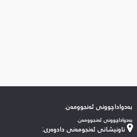
بەدواداچوونی ئەنجوومەن.
بەدواداچوونی ئەنجوومەن.
ناونیشانی ئەنجومەنی دادوەری
: