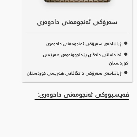
سەرۆکی ئەنجومەنی دادوەری
●
ژیاننامەی سەرۆکی ئەنجومەنی دادوەری
●
ئەندامانی دادگای پێداچوونەوەی هەرێمی
کوردستان
●
ژیاننامەی سەرۆکی دادگاکانی هەرێمی کوردستان
فەیسبووکی ئەنجومەنی دادوەری: