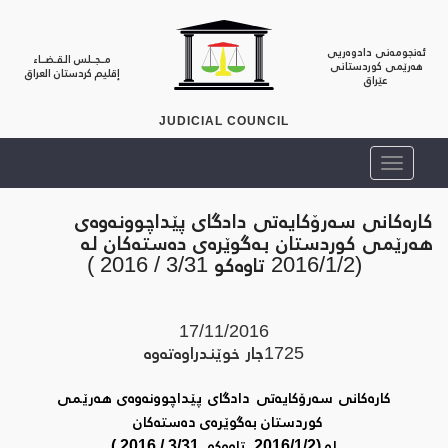
ئەنجومەنی دادوەریی
مــجــلس الـقـضــاء
هەرێمی کوردستانی
إقليم كردستان العراق
عێراق
JUDICIAL COUNCIL
كاره‌كانى سه‌رۆكایه‌تى دادگاى پێداچوونه‌وه‌ى
هه‌رێمى كوردستان به‌گوێره‌ى ده‌سته‌كان له‌
(2016/1/2 تاوه‌كو 3/31 / 2016 )
17/11/2016
1725
جار خوێندراوه‌ته‌وه‌
كاره‌كانى سه‌رۆكایه‌تى دادگاى پێداچوونه‌وه‌ى هه‌رێمى
كوردستان به‌گوێره‌ى ده‌سته‌كان
له‌ (2016/1/2 تاوه‌كو 3/31 / 2016 )