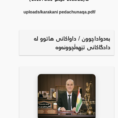
/uploads/karakani pedachunaqa.pdf
بەدواداچوون / داواکانی هاتوو لە
دادگاکانی تێهەڵچوونەوە