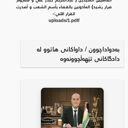
ضرار رشيد} المأذونين بالقضاء بأسم الشعب و أصدرت
القرار الآتي:-
/uploads/1.pdf
بەدواداچوون / داواکانی هاتوو لە
دادگاکانی تێهەڵچوونەوە