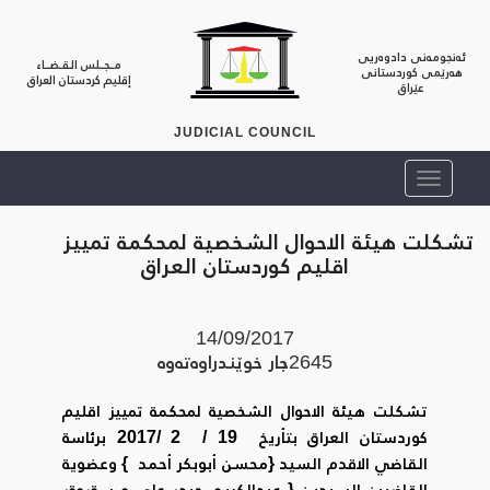
ئەنجومەنی دادوەریی
مــجــلس الـقـضــاء
هەرێمی کوردستانی
إقليم كردستان العراق
عێراق
JUDICIAL COUNCIL
تشكلت هيئة الاحوال الشخصية لمحكمة تمييز
اقليم كوردستان العراق
14/09/2017
2645
جار خوێندراوه‌ته‌وه‌
تشكلت هيئة الاحوال الشخصية لمحكمة تمييز اقليم
كوردستان العراق بتأريخ 19 / 2 /2017 برئاسة
القاضي الاقدم السيد {محسن أبوبكر أحمد } وعضوية
القاضيين السيدين { عبدالكريم حيدر علي و سةروةر