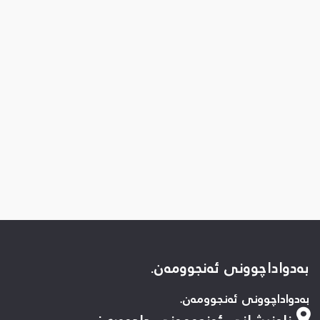
بەدواداچوونی ئەنجوومەن.
بەدواداچوونی ئەنجوومەن.
ناونیشانی ئەنجومەنی دادوەری
: