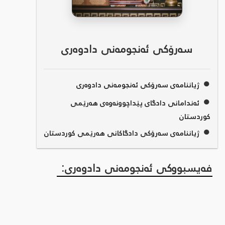
سەرۆکی ئەنجومەنی دادوەری
●
ژیاننامەی سەرۆکی ئەنجومەنی دادوەری
●
ئەندامانی دادگای پێداچوونەوەی هەرێمی
کوردستان
●
ژیاننامەی سەرۆکی دادگاکانی هەرێمی کوردستان
فەیسبووکی ئەنجومەنی دادوەری: