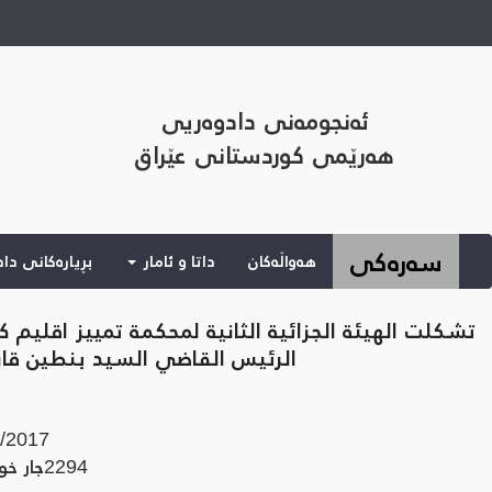
ئەنجومەنی دادوەریی
هەرێمی کوردستانی عێراق
(current)
سەرەکی
هەواڵەکان
داتا و ئامار
بڕیارەکانی دا
الرئيس القاضي السيد بنطين قا
/2017
2294
جار خوێ