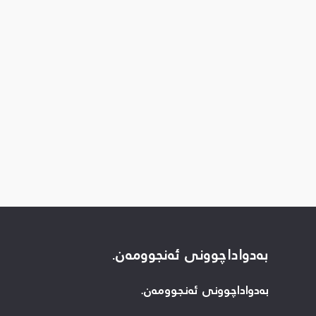
بەدواداچوونی ئەنجوومەن.
بەدواداچوونی ئەنجوومەن.