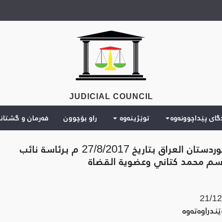
JUDICIAL COUNCIL
دگای پێداچوونەوە
توێژینەوە
راو بۆچوون
فەرمان و گشتان
تشكلت الهيئة الجزائية الثانية لمحكمة تمييز اقليم كوردستان العراق بتاريخ 27/8/2017 م برئاسة نائب
سم محمد كتاني وعضوية القضاة
21/12
ندراوه‌ته‌وه‌