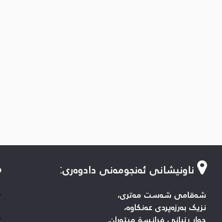
ناونیشانی ئەنجومەنی دادوەری
:
-
شەقامی شەست مەتری،
نزیک بەرزەپردی عەنکاوە،
-
چوار ڕێیانی فرانسۆ میتەران.