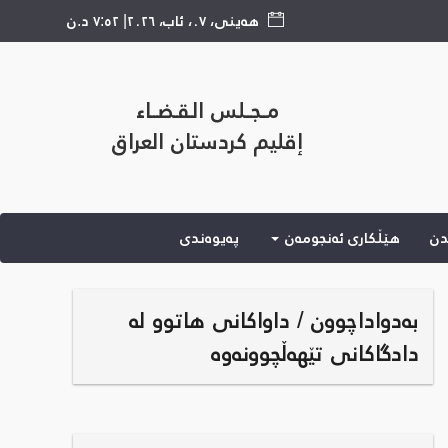
هەینی
،
٠٧
،
ئاب
،
٢٠٢٦
|
٧:٥٢ د.ن
مــجــلس الـقـضــاء
إقليم كردستان العراق
دن
هێڵكاری ئه‌نجومه‌ن
پەیوەندی
بەدواداچوون / داواکانی هاتوو لە
دادگاکانی تێهەڵچوونەوە