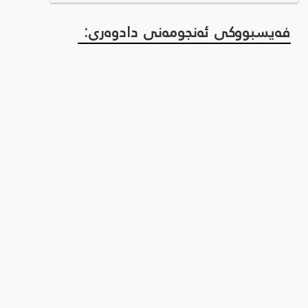
فەیسبووکی ئەنجومەنی دادوەری: