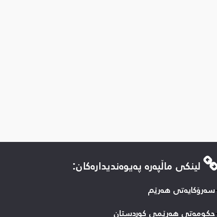
لینكی ماڵپه‌ره‌ په‌یوه‌ندیداره‌كان:
سه‌رۆکایه‌تی هه‌رێم
حكومه‌تی هه‌رێمی كوردستان