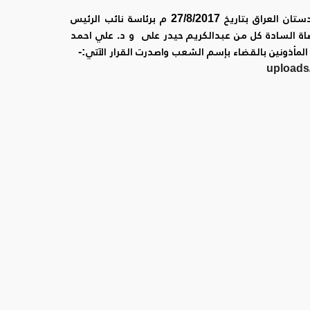
تشكلت الهيئة الجزائية الثانية لمحكمة تمييز اقليم كوردستان العراق بتاريخ 27/8/2017 م برئاسة نائب الرئيس
ة السادة كل من عبدالكريم حيدر على و د. علي احمد
المأذونين بالقضاء بإسم الشعب واصدرت القرار الآتي:-