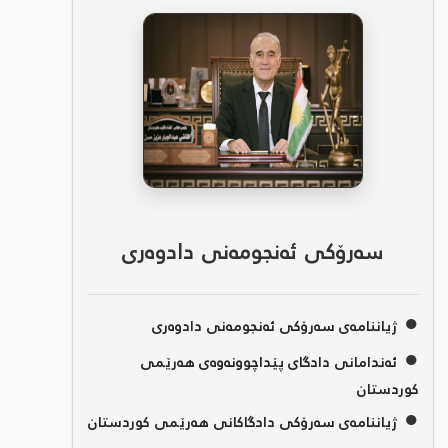
سەرۆکی ئەنجومەنی دادوەری
●
ژیاننامەی سەرۆکی ئەنجومەنی دادوەری
●
ئەندامانی دادگای پێداچوونەوەی هەرێمی
کوردستان
●
ژیاننامەی سەرۆکی دادگاکانی هەرێمی کوردستان