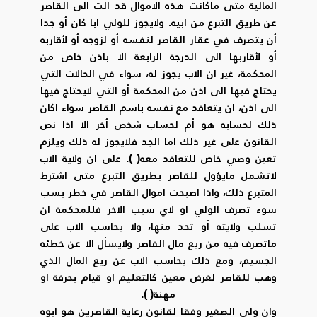
المالية متى ماكانت هذه الاموال قد الت الى القاصر
عن طريق التبرع من ابيه. ولايجوز للولي ابا كان أو جدا
أن يتصرف في عقار القاصر لنفسه أو لزوجه أو لأقاربه
أو لأقاربها الى الدرجة الرابعة الا باذن خاص من
المحكمة، غير ان الاب يجوز له، سواء في الحالات التي
يحتاج فيها الى اذن من المحكمة أو التي لايحتاج فيها
الى اذن، ان يتعاقد مع نفسه باسم القاصر سواء اكان
ذلك لحسابه هو أم لحساب شخص أخر الا اذا نص
القانون على غير ذلك اما الجد فلايجوز له ذلك ويلزم
تعين وصي خاص للتعاقد معه( ). على ان ولاية الاب
لاتشمل مايؤول للقاصر بطريق التبرع متى اشترط
المتبرع ذلك، واذا اصبحت اموال القاصر في خطر بسب
سوء تصرف الولي او لاي سبب الاخر فللمحكمة ان
تسلب ولايته أو تحد منها، ولا يحاسب الاب على
ماتصرف فيه من ريع مال القاصر ولايسأل الا عن خطئه
الجسيم، ومع ذلك يحاسب الاب عن ريع المال الذي
وهب للقاصر لغرض معين كالتعليم او قيام بحرفة او
مهنة( ).
وان ولي الصغير وفقا لقانون رعاية القاصرين هو ابوه