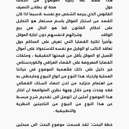
حول صحة او بطلان التصرف
القانوني الذي يبرمه الشخص مع نفسه ،لاسيما اذا كان
القصد من استتار الموكل باسم مستعار هو التحايل
على احكام القانون كما هو الحال في بيع
الوكلاء وشرائهم لانفسهم دون اجازة الموكل
،وأخيراً لكثرة القضايا التي تعرض على المحاكم حول
تعاقد النائب او الوكيل مع نفسه للاستحواذ على أموال
الأصيل او الموكل بأقل من قيمتها الحقيقية ، وملفات
القضايا المعروضة على القضاء العراقي والكوردستاني
خير دليل على ذلك فلأهمية الموضوع في حياتنا
العملية وازدياد هذا النوع من انواع البيوع ومايحظى به
من اهتمام متزايد من لدن اعضاء السلك القضائي
فقد وجدت ومن خلال وجهة نظري المتواضعة ان اختار
هذا الموضوع أملين ان اتوصل الى تقديم شرح مبسط
عن هذا النوع من البيوع من الناحيتين النظرية
والتطبيقية .
خطة البحث: لقد قسمت موضوع البحث الى مبحثين