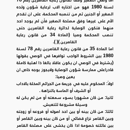
لسنة 1980 فهو من اختاره الاب لرعاية شؤون ولده
الصغير أو الجنين ثم من تنصبه المحكمة، على ان تقدم
الأم على غيرها وفق مصلحة الصغير فأن لم يوجد احد
منهما فتكون الوصاية لدائرة رعاية القاصرين حتى
تنصب المحكمة وصيا (المادة 34 من قانون رعاية
القاصرين )( ).
اما المادة 35 من قانون رعاية القاصرين رقم 78 لسنة
1980 بين الشروط الواجب توافرها في الوصي بقولها
(يشترط في الوصي ان يكون عاقلا بالغا ذا اهلية كاملة
قادراعلى ممارسة شؤون الوصاية ولايجوز بوجه خاص ان
يعين وصيا:
اولاً: المحكوم عليه في جريمة من الجرائم المخلة بالاداب
أو الشرف أو الماسة بالنزاهة .
ثانيا: من كان مشهورا بسوء سمعته أو من لم يكن له
وسيلة مشروعة للتعيش.
ثالثا: من كان بينه أو بين احد اصوله أو فروعه أو زوجته
وبين القاصر نزاع قضائي أو من كان بينه وبين القاصر أو
بين عائلته خصومة اذا كان يخشى على مصلحة القاصر