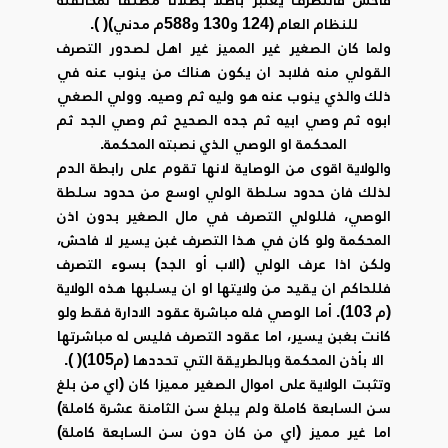
للنظام العام (124 و130 و588م مدني)( ).
ولما كان الصغير غير المميز غير اهل لصدور التصرف
القولي منه فلابد ان يكون هناك من ينوب عنه في
ذلك والذي ينوب عنه هو وليه ثم وصيه. وولي الصغي
ابوه ثم وصي ابيه ثم جده الصحيح ثم وصي الجد ثم
المحكمة او الوصي الذي نصبته المحكمة.
والولاية اقوى من الوصاية لانها تقوم على رابطة الدم
لذلك فان حدود سلطة الولي اوسع من حدود سلطة
الوصي، فللولي التصرف في مال الصغير بدون اذن
المحكمة ولو كان في هذا التصرف غبن يسير لا فاحش،
ولكن اذا عرف الولي (الاب أو الجد) بسوء التصرف
فللحاكم ان يقيد من ولايتها او ان يسلبها هذه الولاية
(م 103). أما الوصي فله مباشرة عقود الادارة فقط ولو
كانت بغبن يسير، اما عقود التصرف فليس له مباشرتها
الا بأذن المحكمة وبالطريقة التي تحددها (م105)( ).
وتثبت الولاية على اموال الصغير مميزا كان (اي من بلغ
سن السابعة كاملة ولم يبلغ سن الثامنة عشرة كاملة)
اما غير مميز (اي من كان دون سن السابعة كاملة)