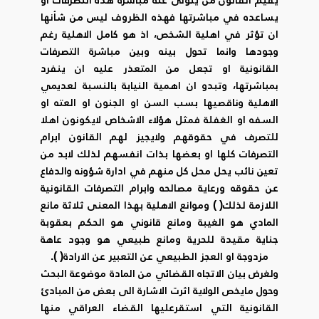
يساعده في مباشرتها فهذه الظروف ليس من شأنها
ان تؤثر في اهلية الشخص، اذ هو كامل الاهلية رغم
وجودها وانما تحول بينه وبين مباشرة التصرفات
القانونية او تجعل من المتعذر عليه ان ينفرد
بمباشرتها، وتبدو ان اهمية النيابة بالنسبة لعديمي
الاهلية وناقصيها بسب السن او الجنون او العته او
السفه او الغفلة فمثل هؤلاء الاشخاص لايكونون اهلا
للتصرف في حقوقهم ولايجيز لهم القانون ابرام
التصرفات كلها او بعضها بذات انفسهم لذلك لابد من
تعين نائب يحل محل كل منهم في ادارة شؤونه والدفاع
عن حقوقه ورعاية مصالحه وابرام التصرفات القانونية
اللازمة لذلك( ) وموانع الاهلية بهذا المعنى ثلاثة مانع
المادي هو الغيبة ومانع قانوني هو الحكم بعقوبة
جناية مقيدة للحرية ومانع طبيعي هو وجود عاهة
مزدوجة او العجز الطبيعي عن التعبير عن الارادة( ).
ولغرض بيان الاتجاه القضائي من المادة موضوعة البحث
وحول مايخص الولاية اثرت الاشارة الى بعض من المبادئ
القانونية التي استقرعليها القضاء العراقي منها