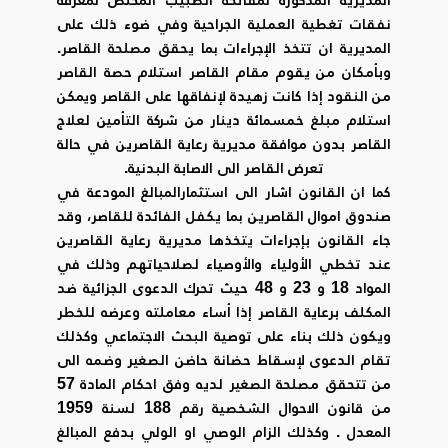
نفقات تغطية العملية الجراحية وفي ضوء ذلك على
المديرية ان تتخذ الإجراءات بما يحقق مصلحة القاصر.
وبأمكان من يقوم مقام القاصر استلام حصة القاصر
من النقود إذا كانت زهيدة لإنفاقها على القاصر ويمكن
استلام مبلغ خمسمائة دينار من شركة التأمين لعلاج
القاصر بدون موافقة مديرية رعاية القاصرين في حالة
تعرض القاصر الى الاصابة البدنية.
كما ان القانون اشار الى استثمارالمبالغ المودعة في
صندوق اموال القاصرين بما يكفل الفائدة للقاصر، وقد
جاء القانون بإجراءات يتخذها مديرية رعاية القاصرين
عند تخطي الأولياء والأوصياء لصلاحياتهم وذلك في
المواد 18 و 23 و 48 حيث تحرك الدعوى الجزائية ضد
المكلف برعاية القاصر إذا أساء معاملته وعرضه للخطر
ويكون ذلك بناء على توصية البحث الاجتماعي وكذلك
تقام الدعوى لإسقاط حضانة حاضن الصغير وضمه الى
من تتحقق مصلحة الصغير لديه وفق احكام المادة 57
من قانون الاحوال الشخصية رقم 188 لسنة 1959
المعدل . وكذلك الزام الوصي او الولي بدفع المبالغ