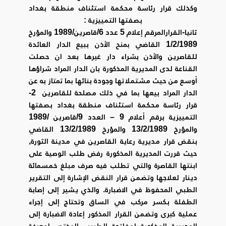
وكذلك قرار رئاسة محكمة استئناف منطقة بغداد
بصفتها التمييزية :
ثانيا-القرارالمرقم إعلام 5 عدد 6/قاصرين/1989 والمؤرخ
1/2/1989 القاضي بمنح الأذن ببيع الدار العائدة
للقاصرين والأذن بشراء دار غيرها بعد ان حصلت
القناعة لدى المديرية المذكورة بان الدار المراد شراؤها
أوسع من حيث مشتملاتها وجودة بنائها بما تمتاز به عن
الدار المراد بيعها بما في ذلك مصلحة للقاصرين 2-
قرار رئاسة محكمة استئناف منطقة بغداد بصفتها
التمييزية برقم أعلام 9 – العدد 9/قاصرين /1989
والمؤرخ 13/2/1989 والمؤرخ 13/2/1989 القاضي
بنقض قرار مديرية رعاية القاصرين في مدينة الثورة,
حيث قررت المديرية المذكورة رفض طلب الوصية على
ابنتها القاصرة والتي تطلب فيه صرف مبلغ خمسمائة
دينار لعلاجها وتضمن قرار النقض الإشارة إلى التقرير
الطبي المحفوظ في الاضبارة. والذي يشير إلى إصابة
الطفلة بكسر مركب في الساق وتحتاج إلى إجراء
عملية كبرى وتضمن القرار المذكور إعادة الاضبارة إلى
المديرية المذكورة لمفاتحة الطبيب المختص لمعرفة