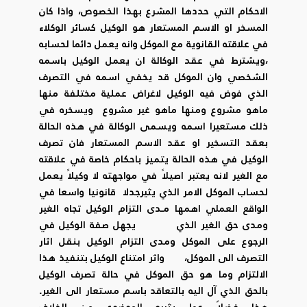
الاحكام التي حددها المشرع بهذا الخصوص، واذا كان
المسخر او الاسم المستعار هو الوكيل كسائر الوكلاء
في علاقته القانوية مع الموكل وانه يعمل دائما لحسابه
،ويشترط في عقد الوكالة ان يعمل الوكيل باسمه
الشخصي وان الموكل قد يخفي اسمه في التصرف
الذي فوض فيه الوكيل لاغراض عملية مختلفة منها
ماهو مشروع ومنها ماهو غير مشروع ويسخره في
ذلك مستعيرا اسمه ويسمى الوكالة في هذه الحالة
بعقد التسخير او عقد الاسم المستعار فان تصرف
الوكيل في هذه الحالة يتميز باحكام خاصة في علاقته
مع الغير لانه يعتبر اصيلاً في مواجهته لا وكيلاً يعمل
لحساب الموكل الامر الذي يثيرجدلا قانونيا واسعا في
الواقع العملي اهمها مـدى التزام الوكيل تجاه الغير
ومدى حق الغير الذي يجهل صفة الوكيل في
الرجوع على الموكل ومدى التزام الوكيل بنقل اثار
التصرف الى الموكل، واثر امتناع الوكيل بتنفيذ هذا
الالتزام وما هو حق الموكل في حالة تصرف الوكيل
بالحق الذي آل اليه بالتعاقد باسم مستعار الى الغير.
هذا فضلاً عما يثيره الموضوع من الخلاف