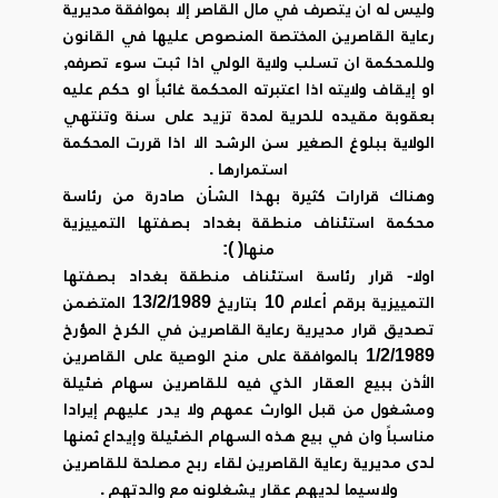
وليس له ان يتصرف في مال القاصر إلا بموافقة مديرية
رعاية القاصرين المختصة المنصوص عليها في القانون
وللمحكمة ان تسلب ولاية الولي اذا ثبت سوء تصرفه,
او إيقاف ولايته اذا اعتبرته المحكمة غائباً او حكم عليه
بعقوبة مقيده للحرية لمدة تزيد على سنة وتنتهي
الولاية ببلوغ الصغير سن الرشد الا اذا قررت المحكمة
استمرارها .
وهناك قرارات كثيرة بهذا الشأن صادرة من رئاسة
محكمة استئناف منطقة بغداد بصفتها التمييزية
منها( ):
اولا- قرار رئاسة استئناف منطقة بغداد بصفتها
التمييزية برقم أعلام 10 بتاريخ 13/2/1989 المتضمن
تصديق قرار مديرية رعاية القاصرين في الكرخ المؤرخ
1/2/1989 بالموافقة على منح الوصية على القاصرين
الأذن ببيع العقار الذي فيه للقاصرين سهام ضئيلة
ومشغول من قبل الوارث عمهم ولا يدر عليهم إيرادا
مناسباً وان في بيع هذه السهام الضئيلة وإيداع ثمنها
لدى مديرية رعاية القاصرين لقاء ربح مصلحة للقاصرين
ولاسيما لديهم عقار يشغلونه مع والدتهم .