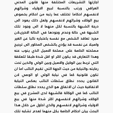
اجازتها التشريعات المختلفة منها قانون المدني
العراقي ورتب بالنسبة لبيع الاولياء وشرائهم
لانفسهم احكاما تختلف عما رتبه من احكام بخصوص
بيع الوكلاء وشرائهم لانفسهم ولعل ذلك يعود الى
درجة الشبهة بالنسبة لكل منهما لا الى وجود تلك
الشبهة في حالة وعدم وجودها في الحالة الاخرى،لان
مجرد تعاقد الشخص مع نفسه باعتباره نائبا عن الغير
واصيلا عن نفسه قد يؤدي بالشخص المذكور الى ترجيح
مصلحته الخاصة على مصلحة الاصيل الذي ينوب عنه
وهذا التعارض قد يكون اكثر او اقل شدة طبقا للعلاقة
التي تربط بين الوكيل والاصيل وبين الولي والذين تحت
رعايته ،والنيابة من حيث الجهة التي تقيم النائب اما ان
تكون قانونية كما في نيابة الولي او الوصي لان
القانون يحدد نطاق سلطات النائب بعكس النيابة
الاتفاقية حيث ان الاتفاق هو الذي يحدد نطاق سلطات
النائب كما في الوكالة فالشبهة لدى المشرع في بيع
الوكلاء وشرائهم لانفسهم اكثر شدة منها في بيع
الاولياء وشرائهم لانفسهم والذي احاول من خلال هذا
البحث بيان احكام الخاصة بكل منهما لعدم تشابه تلك