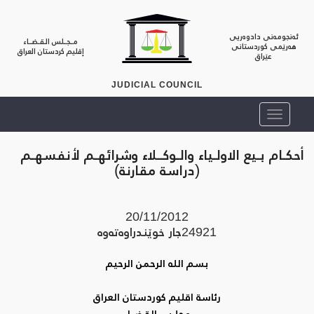
ئەنجومەنی دادوەریی
مــجــلس الـقـضــاء
هەرێمی کوردستانی
إقليم كردستان العراق
عێراق
JUDICIAL COUNCIL
أحكـام بـيع الاولـياء والـوكــلاء وشرائهـم لأنفسهـم
(دراسة مقارنة)
20/11/2012
24921
جار خوێندراوه‌ته‌وه‌
بسم الله الرحمن الرحيم
رئاسة اقليم كوردستان العراق
مجلـس القضــاء