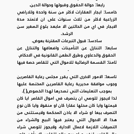
رابعا: حوالة الحقوق وقبولها وحوالة الدين.
خامسا: ايجار العقارات لاكثر من سنة واحدة وللاراضي
الزراعية لاكثر من ثلاث سنوات على ان لاتمتد مدة
الايجار في اي من الحالتين الا مابعد بلوغ الصغير سن
الرشد.
سادسا: قبول التبرعات المقترنة بعوض.
سابعا: التنازل عن التأمينات واضعافها والتنازل عن
الحقوق والدعاوي وطرق الطعن القانونية في الاحكام.
ثامنا: القسمة الرضائية للاموال التي للقاصر حصة فيها
.
تاسعا: الامور الاخرى التي يقرر مجلس رعاية القاصرين
وجوب موافقة مديرية رعاية القاصرين المختصة عليها
بموجب التعليمات التي تصدرها لهذا الخصوص( ).
لذا لايجوز للوصي ان يتصرف في اموال القاصر ايا كان
قيمتها وايا كان محلها عقارا كان او منقولا وايا كان نوع
التصرف بيعا او شراء الا باذن المحكمة ولايستثنى من
هذا الا الاحوال التي يعتبر فيها البيع والشراء من
التصرفات اللازمة لاعمال الادارة، ولايجوز للوصي شراء
مال القاصر لنفسه او بيع ماله للقاصر الا بأذن خاص