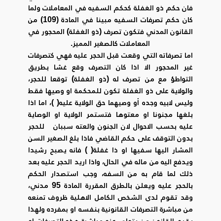
فان حكم ذو الغفلة كحكم السفيه في المعاملات ولما
كان حكم تصرفات السفيه مبينا في المادة (109) من
القانون المدني فتكون تصرف (ذو الغفلة) المحجور في
المعاملات كالصغير المميز.
اما تصرفاته التي وقعت قبل الحجر عليه فهي كتصرفات
غير المحجور الا اذا كان التصرف وقع غشا بطريق
التواطؤ مع من تصرف له (ذو الغفلة) توقعا للحجر،
والولاية على ذو الغفلة تكون للمحكمة او وصيها فقط
وليس لابيه وجده أو وصيهما حق الولاية عليه( )، اما اذا
بلغها مجنونا او معتوها فتستمر الولاية او الوصاية
عليه بحسب الاحوال لان الجنون والعته سببان للحجر
بدون التوقف على حكم القاضي فاذا بلغ الصغير السن
المشار اليها سفيها او ذا غفلة( ) فانه يصبح رشيدا
ويدفع اليه من ماله في الحال، واذا اريد الحجر عليه بعد
ذلك لما قام به من السفه، وجب استصدار الحكم
بالحجر عليه ويعلن بالطرق المقررة المادة 95 مدني،
وقد تقوم لدى الشخص الكامل الاهلية ظروف تمنعه
من مباشرة التصرفات القانونية بنفسه او بمفرده ولهذا
يقيم القانون من يتولى عنه مباشرة هذه التصرفات او