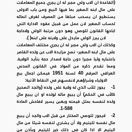
(القاعدة ان الاب ولي مجبر له ان يجري جميع المعاملات
على مال ابنه الصغير بما فيها البيع ومن باب الاولى
يستطيع ان يسحب مبلغا من المصرف لغرض انمائه
لحساب الصغير لان عمل من قبيل عقود الادارة التي
اباحها القانون للوصي وهو دون مرتبة الولي ولاحاجة
لان يبرز الولي مايدل على ولايته على ابنه( ).
وكذلك ان الاب ولي مجبر له ان يجري مختلف المعاملات
على مال ابنه الصغير- تصح مزايدة الاب عن ولده القاصر
باعتباره وليا مجبرا دون حاجة لاصدار حجة بتأيد الولاية.
ومما تقدم ذكره من المواد في القانون المدني
العراقي المرقم 40 لسنة 1951 فيمكن اجمال بيع
الاولياء وشراؤهم لانفسهم في النقاط الأتية:
1- يجوز للأب الذي له ولاية على ولده (والجد الصحيح
كالأب في الحكم) أن يبيع ماله لولده او ان يبيع مال
ولده لنفسه بمثل قيمته وبغبن يسير لافاحش المادة
588-1.
2- لايجوز للوصي المختار من قبل الاب والجد أن يبيع
مال نفسه لليتيم ولا أن يشتري لنفسه شيئا من مال
اليتيم الا اذا كان في ذلك خير لليتيم وبأذن من