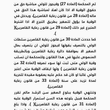
ثم المحكمة (المادة 27) ولايجوز للولي مباشرة حق من
حقوق الولاية الا اذا كان اهلا لمباشرة هذا الحق في
ماله (المادة 28 من قانون رعاية القاصرين)، ويدخل في
الولاية ما يؤول للصغير بطريق التبرع الا اذا اشترط
المتبرع غير ذلك (المادة 29 من قانون رعاية القاصرين)(
).
كما حددت المادة 30 من قانون رعاية القاصرين سلطات
الولي بالتصرف بقولها لايجوز للولي ان يتصرف بمال
الصغير الا بموافقة دائرة رعاية القاصرين وبالطريقة
المنصوص عليها في هذا القانون وللمحكمة ان تسلب
ولاية الولي متى ثبت لها سوء تصرفه (المادة 32 من
قانون رعاية القاصرين ) ولها ايقاف الولاية متى اعتبر
الولي غائبا او كان قد حكم عليه بعقوبة مقيدة للحرية
لمدة تزيد على سنة (المادة 33 من قانون رعاية
القاصرين).
وتنتهي الولاية ببلوغ الصغير سن الرشد مالم تقرر
المحكمة قبيل بلوغه هذه السن استمرار الولاية عليه
(المادة 31 من قانون رعاية القاصرين)( ). واذا بلغ
الشخص سن الرشد وهي ثمانية عشرة سنة شمسية