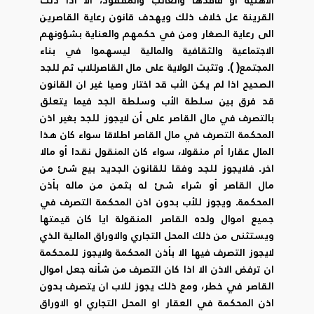
القرينة عل خلاف ذلك ويهدف قانون رعاية القاصرين
الى رعاية الصغار ومن في حكمهم والعناية بشؤونهم
الاجتماعية والثقافية والمالية ليسهموا في بناء
المجتمع( ). وتثبت الولاية على مال القاصرللاب ثم للجد
الصحيح اذا لم يكن الأب قد اختار وصيا غير ان القانون
قد فرق بين سلطة الأب وسلطة الجد فيما يتعلق
بالتصرف في مال القاصر على أن لايجوز للجد بغير اذن
المحكمة التصرف في مال القاصر اطلاقا سواء كان هذا
المال عقارا أم منقولا، سواء كان المنقول نقدا أو مالا
اخر. فلايجوز للجد وفقا للقانون الجديد بيع شئ من
مال القاصر أو شراء شئ له بثمن من ماله بأذن
المحكمة. ويجوز للأب بدون اذن المحكمة التصرف في
جميع اموال ولده القاصر المنقولة ايا كان قيمتها
ويستثنى من ذلك المحل التجاري والاوراق المالية الذي
لايجوز التصرف فيها الا بأذن المحكمة ولايجوز للمحكمة
ان ترفض الاذن الا اذا كان التصرف من شأنه جعل اموال
القاصر في خطر، ومع ذلك يجوز للاب ان يتصرف بدون
اذن المحكمة في العقار او المحل التجاري او الاوراق