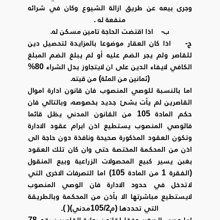
وجرى بيعه عن طريق ازالة الشيوع وكان في شرائه
منفعة له .
‌ب- اذا اقتضت الحاجة تامين مسكن له.
‌ج- اذا كان العقار موضوعا بالمزايدة لتحصيل دين
للقاصر ولم يجر الضم عليه أو لم يبلغ الضم المبلغ
الكافي لايفاء الدين على ان لايتجاوز بدل الشراء 80%
(ثمانين من المئة) من قيته.
اما بالنسبة للوصي المنصوب فان قانون ادارة اموال
القاصرين لم يأت بشئ جديد بخصوصه، وبالتالي فان
حكم المادة 105 من القانون المدني يظل قائما
فالوصي المنصوب يستطيع اذن ابرام عقود الادارة
وتكون العقود المذكورة صحيحة ونافذة دون حاجة الى
اذن من المحكمة المختصة حتى وان كان تلك العقود
بغبن يسير كبيع المحصولات الزراعية وبيع المنقول
(الفقرة 1 من المادة 105) اما التصرفات الاخرى التي
لاتدخل في حدود الادارة فان الوصي المنصوب
لايستطيع مباشرتها الا بأذن من المحكمة وبالطريقة
التي تحددها (م105/2مدني)( ).
اما وصي الصغير وفقا لقانون رعاية القاصرين رقم 78