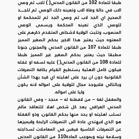
طبقا للمادة 102 من القانون المدني( ) للاب ثم وصي
الاب في حالة وفاة الاب وتعينه ذلك الوصي ثم للجــــد
الصحيح اي الجد لاب ثم وصي الجد ثم للمحكمة او
للوصي الذي تعينه المحكمة ويسمى الوصي
المنصوب، وتثبت الولاية لاشخاص المتقدم ذكرهم على
المعتوه حيث يعتبر هذا الاخير بحكم الصغير المميز
طبقا للمادة 107 من القانون المدني والمجنون جنونا
مطبقا حيث يعتبر بحكم الصغير غير المميز طبقا
للمادة 108 من القانون المدني( ) عليه لسفه او غفله
فيكون كامل الاهلية يستطيع القيام بكافة التصرفات
القانونية دون ان يرد على اهليته اي قيد بهذا الشأن
وبالتالي فلايوجد مجال للولاية على امواله لانه يكون
وليا على امواله.
والمغفل لغة – من لافطنة له – منجد - وفي القانون
المدني العراقي يعد كل شخص اهلا للتعاقد مالم
تسلب اهليته او يحد منها بحكم القانون، وذو الغفلة
هو الذي لايهتدي عادة الى التصرفات الرابحة ولايميزها
عن التصرفات الخاسرة فيغبن في المعاملات لسذاجته
وسلامة نيته وبموجب المادة110 من القانون المدني