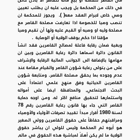
في ذلك من المحكمة بل ويجب عليه ان يطلب تعيين
وصي خاص لابرام العقد معه( ). ويجوز للمحكمة ان
تنصب وصيا للخصومة اذا تعارضت مصلحة القاصر مع
مصلحة وليه او وصيه أو القيم عليه ولها أن تقيم وصيا
مؤقتا اذا حكم بوقف الولاية أو الوصاية .
وبغية ضمان رقابة فاعلة لمصالح القاصرين فقد انشأ
القانون دائرة اسماها دائرة رعاية القاصرين وبين ان
مهامها بالإضافة الى الجوانب المالية الرقابة والإشراف
على من يتولى رعاية شؤون القاصر والقيام مقامة عند
عدم وجوده بما يحقق مصلحة القاصر. ومتابعة شؤون
القاصرين الحياتية وفق منهج علمي اعتماداً على
البحث الاجتماعي, والمحافظة ايضا على أمواله
واستثمارها لتحقيق منافع اكثر له. ومن اوجه حماية
القاصر التي جاء بها قانون رعاية القاصرين رقم 78
لسنة 1980 أقرار مبدأ تقييد تصرفات الأولياء والأوصياء
ومراقبتهم حفاظاً على حقوق القاصرين وولي الصغير
هو أبوه ثم المحكمة وليس للولي ان يباشر حقوق
الولاية ما لم يكن أهلاً لمباشرة هذه الحقوق في ماله,