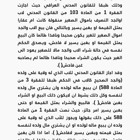
وذلك طبقا للقانون المدني العراقي حيث اجازت
الفقرة 1 من المادة 103 من القانون المدني لاب
اوالجد التصرف باموال الصغير منقولة كانت ام عقارا
بمثل القيمة او بغبن يسير وبالتالي فان بيع الاب والجد
اموال الصغير للغير يكون صحيحا ونافذا طالما كان البيع
يمثل القيمة او بغبن يسير لا فاحش، ويصدق الحكم
نفسه في حالة شراء الاب والجد مالا للصغير يعود الى
الغير حيث يكون الشراء صحيحا ونافذا طالما لم يصاحبه
غبن فاحش( ).
وقد اجاز القانون المدني للاب الذي له ولاية على ولده
(والجد الصحيح كالاب في الحكم طبقا للفقرة 3 من
المادة 588) ان يبيع ماله لولده وان يشتري مال ولده
لنفسه وكل ذلك بشرط ان لايكون ذلك البيع او الشراء
بغبن فاحش( ). فالبيع والشراء بمثل القيمة او حتى
بغبن يسير امر جائز، حيث نصت الفقرة 1 من المادة
588 على ذلك بقولها ويجوز للأب الذي له ولاية على
ولده ان يبيع ماله لولده او ان يشتري مال ولده لنفسه
بمثل قيمته وبغبن يسير لافاحش( ). اما اذا كان بغبن
فاحش فالتصرف يعتبر باطلا بطلانا مطلقا لمخالفته