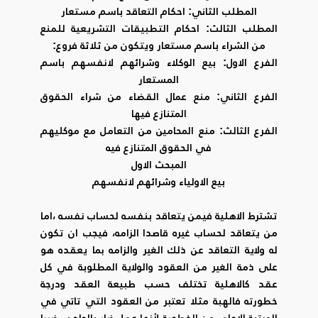
المطلب الثاني: احكام التعاقد باسم مستعار
المطلب الثالث: احكام التطبيقات التشريعية للمنع
من الشراء باسم مستعار ويتكون من ثلاثة فروع:
الفرع الاول: بيع الوكلاء وشرائهم لانفسهم باسم
المستعار
الفرع الثاني: منع عمال القضاء من شراء الحقوق
المتنازع فيها
الفرع الثالث: منع المحامين من التعامل مع موكليهم
في الحقوق المتنازع فيه
المبحث الاول
بيع الاولياء وشرائهم لانفسهم
تشترط الاهلية فيمن يتعاقد بنفسه لحساب نفسه ،اما
من يتعاقد لحساب غيره قاصدا الزامه، فيجب ان تكون
له ولاية التعاقد عن ذلك الغير والزامه بما يعقده هو
على ذمة الغير من العقود والولاية المطلوبة في كل
عقد كالاهلية تختلف حسب طبيعة العقد ودرجة
خطورته فالهبة مثلا تعتبر من العقود التي تاتي في
المرتبة الاولى من الخطورة لأنها عمل ضار بالواهب ضررا