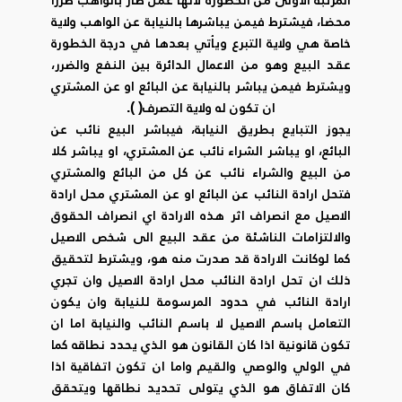
محضا، فيشترط فيمن يباشرها بالنيابة عن الواهب ولاية
خاصة هي ولاية التبرع ويأتي بعدها في درجة الخطورة
عقد البيع وهو من الاعمال الدائرة بين النفع والضرر،
ويشترط فيمن يباشر بالنيابة عن البائع او عن المشتري
ان تكون له ولاية التصرف( ).
يجوز التبايع بطريق النيابة، فيباشر البيع نائب عن
البائع، او يباشر الشراء نائب عن المشتري، او يباشر كلا
من البيع والشراء نائب عن كل من البائع والمشتري
فتحل ارادة النائب عن البائع او عن المشتري محل ارادة
الاصيل مع انصراف اثر هذه الارادة اي انصراف الحقوق
والالتزامات الناشئة من عقد البيع الى شخص الاصيل
كما لوكانت الارادة قد صدرت منه هو، ويشترط لتحقيق
ذلك ان تحل ارادة النائب محل ارادة الاصيل وان تجري
ارادة النائب في حدود المرسومة للنيابة وان يكون
التعامل باسم الاصيل لا باسم النائب والنيابة اما ان
تكون قانونية اذا كان القانون هو الذي يحدد نطاقه كما
في الولي والوصي والقيم واما ان تكون اتفاقية اذا
كان الاتفاق هو الذي يتولى تحديد نطاقها ويتحقق