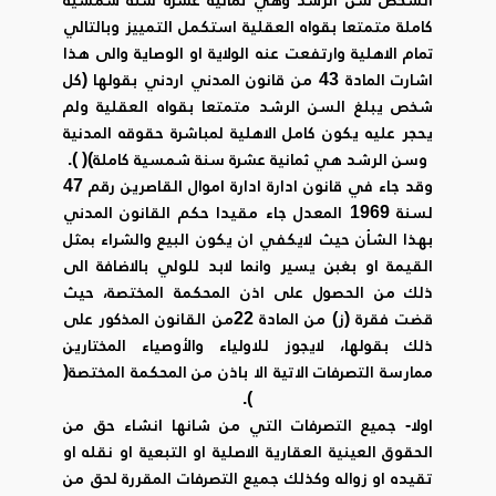
كاملة متمتعا بقواه العقلية استكمل التمييز وبالتالي
تمام الاهلية وارتفعت عنه الولاية او الوصاية والى هذا
اشارت المادة 43 من قانون المدني اردني بقولها (كل
شخص يبلغ السن الرشد متمتعا بقواه العقلية ولم
يحجر عليه يكون كامل الاهلية لمباشرة حقوقه المدنية
وسن الرشد هي ثمانية عشرة سنة شمسية كاملة)( ).
وقد جاء في قانون ادارة ادارة اموال القاصرين رقم 47
لسنة 1969 المعدل جاء مقيدا حكم القانون المدني
بهذا الشأن حيث لايكفي ان يكون البيع والشراء بمثل
القيمة او بغبن يسير وانما لابد للولي بالاضافة الى
ذلك من الحصول على اذن المحكمة المختصة، حيث
قضت فقرة (ز) من المادة 22من القانون المذكور على
ذلك بقولها، لايجوز للاولياء والأوصياء المختارين
ممارسة التصرفات الاتية الا باذن من المحكمة المختصة(
).
اولا- جميع التصرفات التي من شانها انشاء حق من
الحقوق العينية العقارية الاصلية او التبعية او نقله او
تقيده او زواله وكذلك جميع التصرفات المقررة لحق من