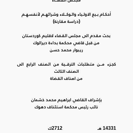
أحكـام بـيع الاولـياء والـوكــلاء وشرائهـم لأنفسهـم
(دراسة مقارنة)
بحث مقدم الى مجلس القضاء لاقليم كوردستان
من قبل قاضي محكمة بداءة ديرالوك
ريبوار محمد حسن
كجـزء مــن متطلبات الترقــية من الصنف الرابع الى
الصنف الثالث
من اصناف القضاة
بإشراف القاضي ابراهيم محمد خشمان
نائب رئيس محكمة استئناف دهوك
14331 هـ 2712ك