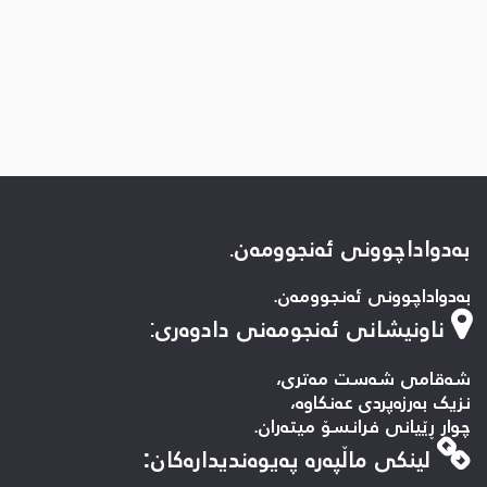
بەدواداچوونی ئەنجوومەن.
بەدواداچوونی ئەنجوومەن.
ناونیشانی ئەنجومەنی دادوەری
:
شەقامی شەست مەتری،
نزیک بەرزەپردی عەنکاوە،
چوار ڕێیانی فرانسۆ میتەران.
لینكی ماڵپه‌ره‌ په‌یوه‌ندیداره‌كان: