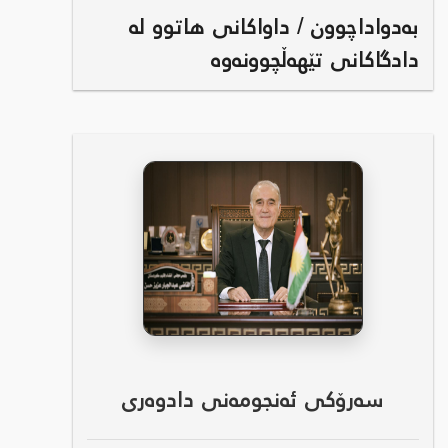
بەدواداچوون / داواکانی هاتوو لە
دادگاکانی تێهەڵچوونەوە
سەرۆکی ئەنجومەنی دادوەری