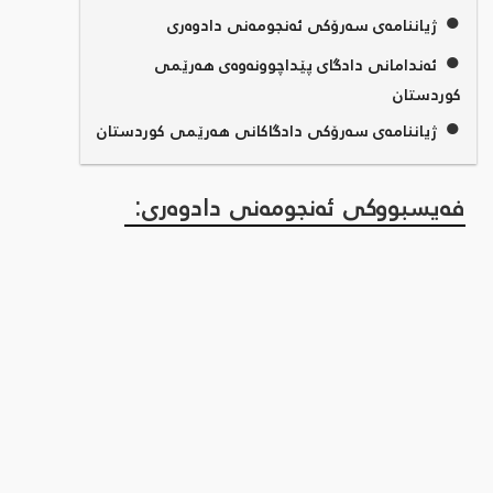
●
ژیاننامەی سەرۆکی ئەنجومەنی دادوەری
●
ئەندامانی دادگای پێداچوونەوەی هەرێمی
کوردستان
●
ژیاننامەی سەرۆکی دادگاکانی هەرێمی کوردستان
فەیسبووکی ئەنجومەنی دادوەری: