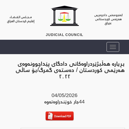
ئەنجومەنی دادوەریی
مــجــلس الـقـضــاء
هەرێمی کوردستانی
إقليم كردستان العراق
عێراق
JUDICIAL COUNCIL
بڕیارە هەڵبژێردراوەکانی دادگای پێداچوونەوەی
هەرێمی کوردستان / دەستەی گمرگ/بۆ ساڵی
٢٠٢٢
04/05/2026
44
جار خوێندراوه‌ته‌وه‌