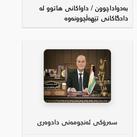
بەدواداچوون / داواکانی هاتوو لە
دادگاکانی تێهەڵچوونەوە
سەرۆکی ئەنجومەنی دادوەری