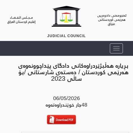
ئەنجومەنی دادوەریی
مــجــلس الـقـضــاء
هەرێمی کوردستانی
إقليم كردستان العراق
عێراق
JUDICIAL COUNCIL
بڕیارە هەڵبژێردراوەکانی دادگای پێداچوونەوەی
هەرێمی کوردستان / دەستەی شارستانی /بۆ
ساڵی 2023
06/05/2026
48
جار خوێندراوه‌ته‌وه‌