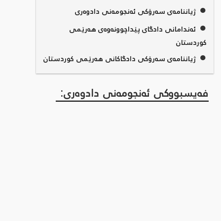
●
ژیاننامەی سەرۆکی ئەنجومەنی دادوەری
●
ئەندامانی دادگای پێداچوونەوەی هەرێمی
کوردستان
●
ژیاننامەی سەرۆکی دادگاکانی هەرێمی کوردستان
فەیسبووکی ئەنجومەنی دادوەری: