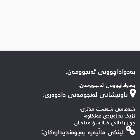
بەدواداچوونی ئەنجوومەن.
بەدواداچوونی ئەنجوومەن.
ناونیشانی ئەنجومەنی دادوەری
:
شەقامی شەست مەتری،
نزیک بەرزەپردی عەنکاوە،
چوار ڕێیانی فرانسۆ میتەران.
لینكی ماڵپه‌ره‌ په‌یوه‌ندیداره‌كان: