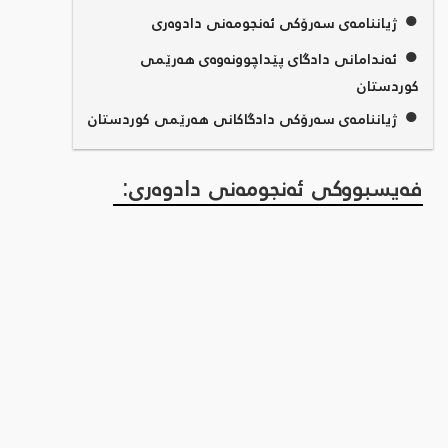
●
ژیاننامەی سەرۆکی ئەنجومەنی دادوەری
●
ئەندامانی دادگای پێداچوونەوەی هەرێمی
کوردستان
●
ژیاننامەی سەرۆکی دادگاکانی هەرێمی کوردستان
فەیسبووکی ئەنجومەنی دادوەری: