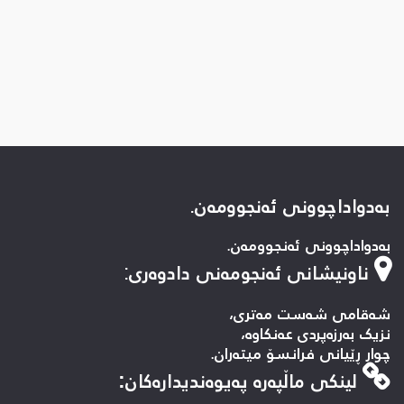
بەدواداچوونی ئەنجوومەن.
بەدواداچوونی ئەنجوومەن.
ناونیشانی ئەنجومەنی دادوەری
:
شەقامی شەست مەتری،
نزیک بەرزەپردی عەنکاوە،
چوار ڕێیانی فرانسۆ میتەران.
لینكی ماڵپه‌ره‌ په‌یوه‌ندیداره‌كان: