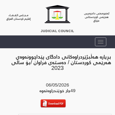
ئەنجومەنی دادوەریی
مــجــلس الـقـضــاء
هەرێمی کوردستانی
إقليم كردستان العراق
عێراق
JUDICIAL COUNCIL
بڕیارە هەڵبژێردراوەکانی دادگای پێداچوونەوەی
هەرێمی کوردستان / دەستەی فراوان /بۆ ساڵی
2023
06/05/2026
49
جار خوێندراوه‌ته‌وه‌