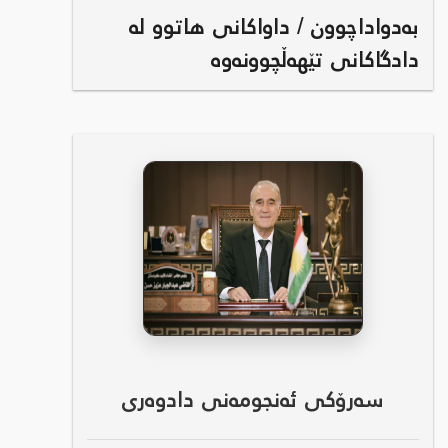
بەدواداچوون / داواکانی هاتوو لە
دادگاکانی تێهەڵچوونەوە
سەرۆکی ئەنجومەنی دادوەری