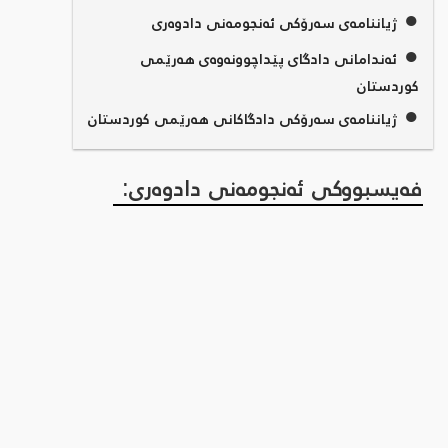
●
ژیاننامەی سەرۆکی ئەنجومەنی دادوەری
●
ئەندامانی دادگای پێداچوونەوەی هەرێمی
کوردستان
●
ژیاننامەی سەرۆکی دادگاکانی هەرێمی کوردستان
فەیسبووکی ئەنجومەنی دادوەری: