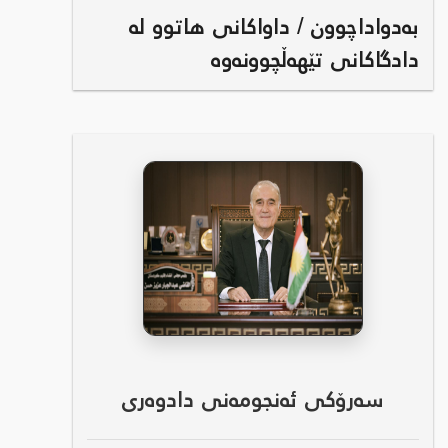
بەدواداچوون / داواکانی هاتوو لە
دادگاکانی تێهەڵچوونەوە
سەرۆکی ئەنجومەنی دادوەری