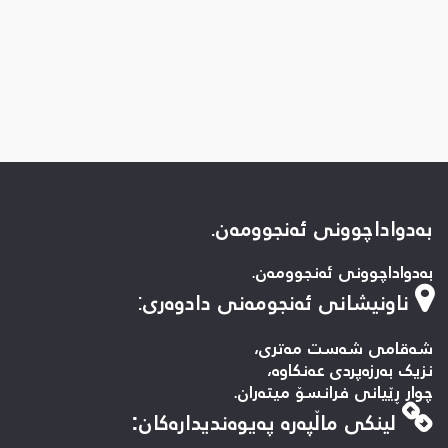
بەدواداچوونی ئەنجوومەن.
بەدواداچوونی ئەنجوومەن.
ناونیشانی ئەنجومەنی دادوەری
:
شەقامی شەست مەتری،
نزیک بەرزەپردی عەنکاوە،
چوار ڕێیانی فرانسۆ میتەران.
لینكی ماڵپه‌ره‌ په‌یوه‌ندیداره‌كان: