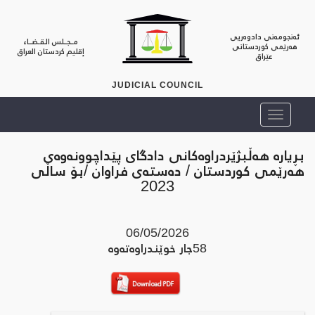
ئەنجومەنی دادوەریی
مــجــلس الـقـضــاء
هەرێمی کوردستانی
إقليم كردستان العراق
عێراق
JUDICIAL COUNCIL
بڕیارە هەڵبژێردراوەکانی دادگای پێداچوونەوەی
هەرێمی کوردستان / دەستەی فراوان /بۆ ساڵی
2023
06/05/2026
58
جار خوێندراوه‌ته‌وه‌