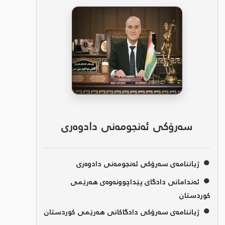
سەرۆکی ئەنجومەنی دادوەری
●
ژیاننامەی سەرۆکی ئەنجومەنی دادوەری
●
ئەندامانی دادگای پێداچوونەوەی هەرێمی
کوردستان
●
ژیاننامەی سەرۆکی دادگاکانی هەرێمی کوردستان