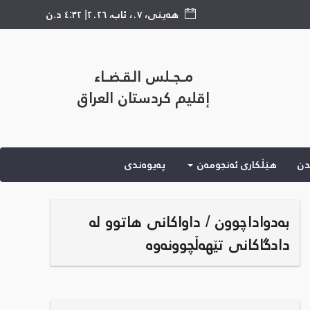
هەینی
،
٠٧
،
ئاب
،
٢٠٢٦
|
٤:٣٢ د.ن
مــجــلس الـقـضــاء
إقليم كردستان العراق
دن
هێڵكاری ئه‌نجومه‌ن
پەیوەندی
بەدواداچوون / داواکانی هاتوو لە
دادگاکانی تێهەڵچوونەوە