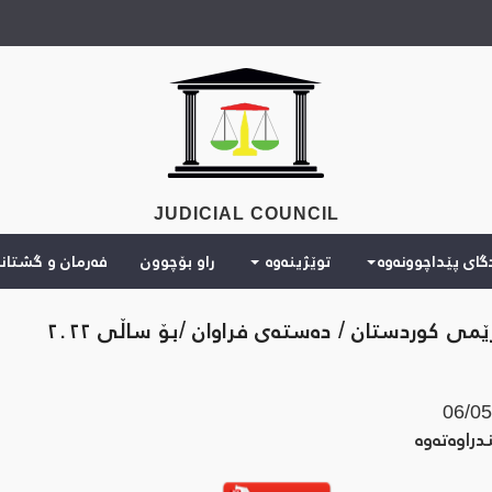
JUDICIAL COUNCIL
دگای پێداچوونەوە
توێژینەوە
راو بۆچوون
فەرمان و گشتان
ێمی کوردستان / دەستەی فراوان /بۆ ساڵی ٢٠٢٢
06/05
راوه‌ته‌وه‌