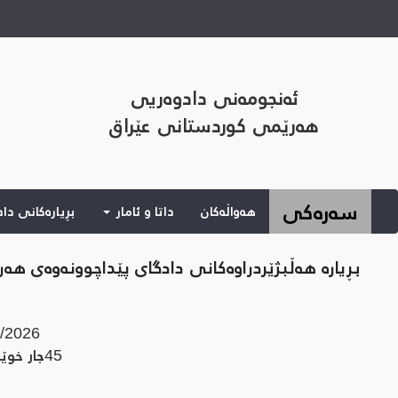
ئەنجومەنی دادوەریی
هەرێمی کوردستانی عێراق
(current)
سەرەکی
هەواڵەکان
داتا و ئامار
بڕیارەکانی دا
بڕیارە هەڵبژێردراوەکانی دادگای پێداچوونەوەی هەر
/2026
45
جار خوێند