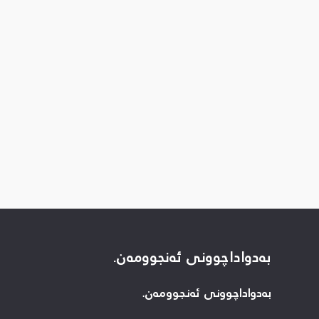
بەدواداچوونی ئەنجوومەن.
بەدواداچوونی ئەنجوومەن.