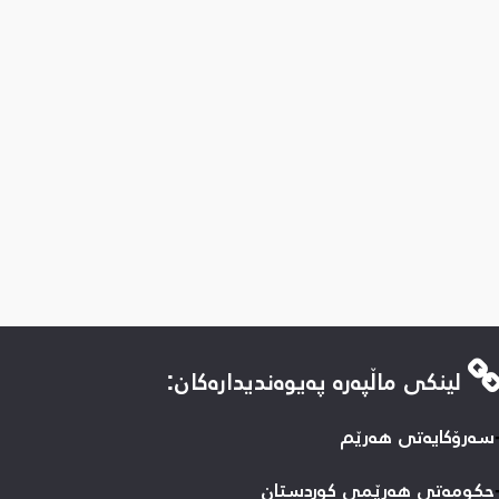
لینكی ماڵپه‌ره‌ په‌یوه‌ندیداره‌كان:
سه‌رۆکایه‌تی هه‌رێم
حكومه‌تی هه‌رێمی كوردستان