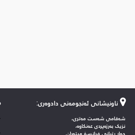
ناونیشانی ئەنجومەنی دادوەری
:
-
شەقامی شەست مەتری،
نزیک بەرزەپردی عەنکاوە،
-
چوار ڕێیانی فرانسۆ میتەران.