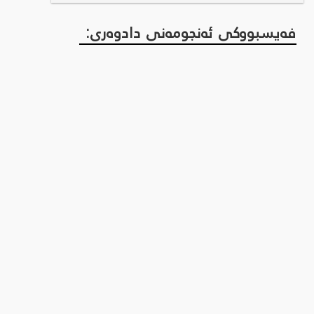
فەیسبووکی ئەنجومەنی دادوەری: