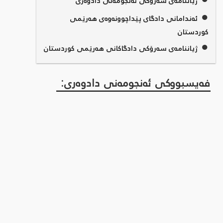
ژیاننامەی سەرۆکی ئەنجومەنی دادوەری
●
ئەندامانی دادگای پێداچوونەوەی هەرێمی
کوردستان
●
ژیاننامەی سەرۆکی دادگاکانی هەرێمی کوردستان
فەیسبووکی ئەنجومەنی دادوەری: