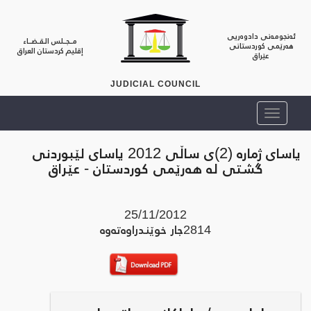
ئەنجومەنی دادوەریی
مــجــلس الـقـضــاء
هەرێمی کوردستانی
إقليم كردستان العراق
عێراق
JUDICIAL COUNCIL
یاسای ژماره‌ (2)ی ساڵی 2012 یاسای لێبوردنی
گشتی له‌ هه‌رێمی كوردستان - عێراق
25/11/2012
2814
جار خوێندراوه‌ته‌وه‌