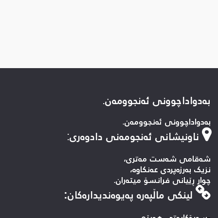
بەدواداچوونی ئەنجوومەن.
بەدواداچوونی ئەنجوومەن.
ناونیشانی ئەنجومەنی دادوەری
:
شەقامی شەست مەتری،
نزیک بەرزەپردی عەنکاوە،
چوار ڕێیانی فرانسۆ میتەران.
لینكی ماڵپه‌ره‌ په‌یوه‌ندیداره‌كان:
-
سه‌رۆکایه‌تی هه‌رێم