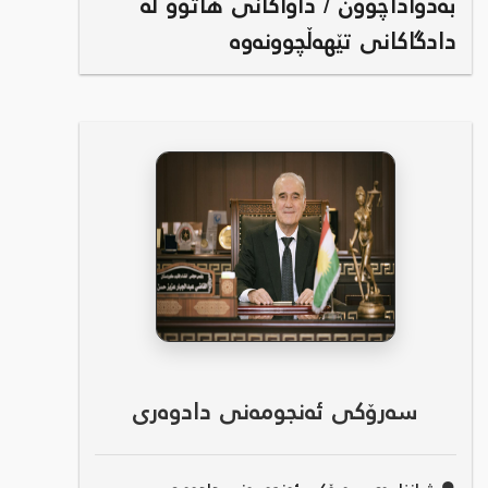
بەدواداچوون / داواکانی هاتوو لە
دادگاکانی تێهەڵچوونەوە
سەرۆکی ئەنجومەنی دادوەری
●