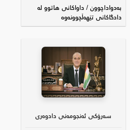
بەدواداچوون / داواکانی هاتوو لە
دادگاکانی تێهەڵچوونەوە
سەرۆکی ئەنجومەنی دادوەری