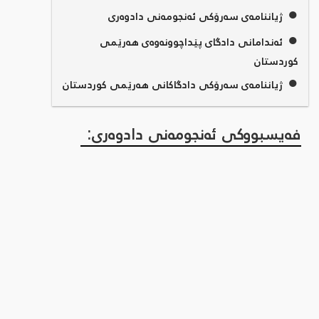
●
ژیاننامەی سەرۆکی ئەنجومەنی دادوەری
●
ئەندامانی دادگای پێداچوونەوەی هەرێمی
کوردستان
●
ژیاننامەی سەرۆکی دادگاکانی هەرێمی کوردستان
فەیسبووکی ئەنجومەنی دادوەری: