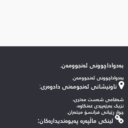
بەدواداچوونی ئەنجوومەن.
بەدواداچوونی ئەنجوومەن.
ناونیشانی ئەنجومەنی دادوەری
:
شەقامی شەست مەتری،
نزیک بەرزەپردی عەنکاوە،
چوار ڕێیانی فرانسۆ میتەران.
لینكی ماڵپه‌ره‌ په‌یوه‌ندیداره‌كان: