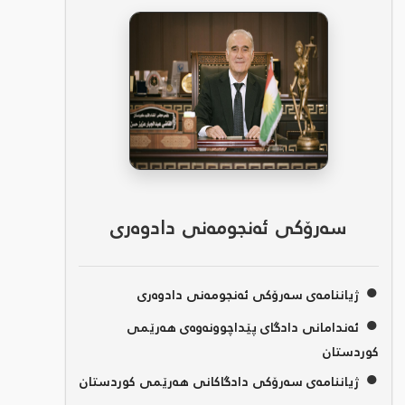
سەرۆکی ئەنجومەنی دادوەری
●
ژیاننامەی سەرۆکی ئەنجومەنی دادوەری
●
ئەندامانی دادگای پێداچوونەوەی هەرێمی
کوردستان
●
ژیاننامەی سەرۆکی دادگاکانی هەرێمی کوردستان