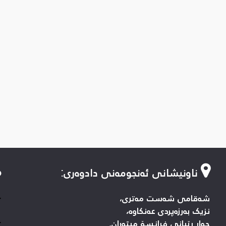
ناونیشانی ئەنجومەنی دادوەری
:
-
شەقامی شەست مەتری،
نزیک بەرزەپردی عەنکاوە،
-
چوار ڕێیانی فرانسۆ میتەران.