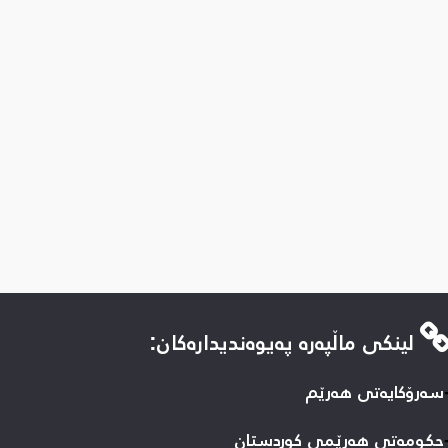
لینكی ماڵپه‌ره‌ په‌یوه‌ندیداره‌كان:
سه‌رۆکایه‌تی هه‌رێم
حكومه‌تی هه‌رێمی كوردستان