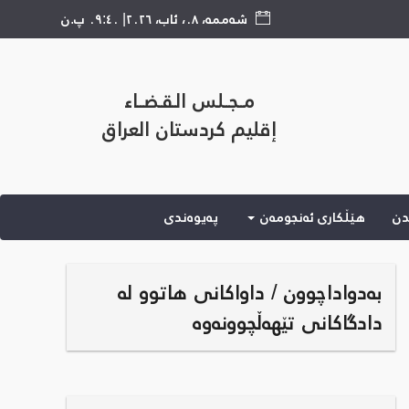
شەممە
،
٠٨
،
ئاب
،
٢٠٢٦
|
٠٩:٤٠ پ.ن
مــجــلس الـقـضــاء
إقليم كردستان العراق
دن
هێڵكاری ئه‌نجومه‌ن
پەیوەندی
بەدواداچوون / داواکانی هاتوو لە
دادگاکانی تێهەڵچوونەوە