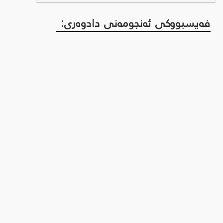
فەیسبووکی ئەنجومەنی دادوەری: