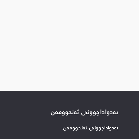
بەدواداچوونی ئەنجوومەن.
بەدواداچوونی ئەنجوومەن.