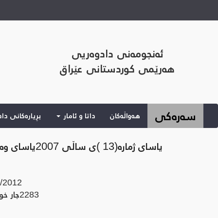
ئەنجومەنی دادوەریی
هەرێمی کوردستانی عێراق
(current)
سەرەکی
هەواڵەکان
داتا و ئامار
بڕیارەکانی دا
یاسای ژماره‌(13 )ی ساڵی 2007یاسای وه‌زاره‌تی داد له‌ هه‌رێمی كوردستان ـ عێراق
/2012
2283
جار خوێ