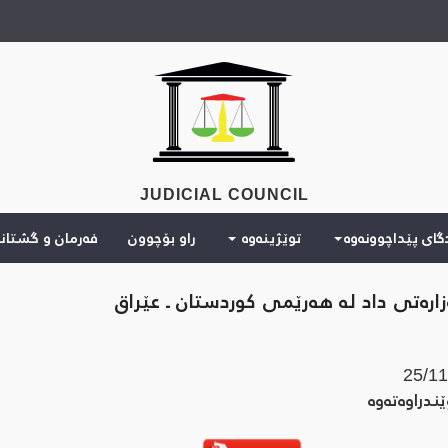
JUDICIAL COUNCIL
دگای پێداچوونەوە
توێژینەوە
راو بۆچوون
فەرمان و گشتان
25/11
ندراوه‌ته‌وه‌