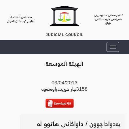
ئەنجومەنی دادوەریی
مــجــلس الـقـضــاء
هەرێمی کوردستانی
إقليم كردستان العراق
عێراق
JUDICIAL COUNCIL
الهيئة الموسعة
03/04/2013
3158
جار خوێندراوه‌ته‌وه‌
بەدواداچوون / داواکانی هاتوو لە