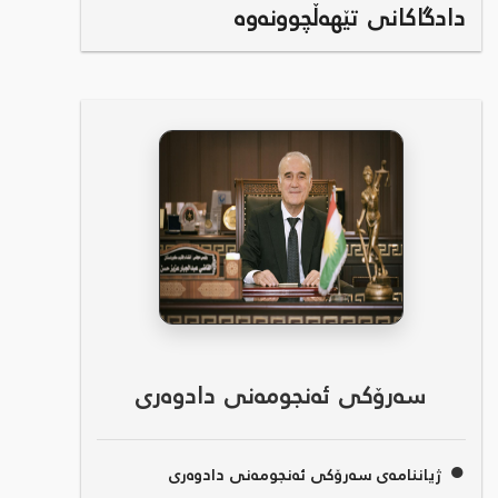
دادگاکانی تێهەڵچوونەوە
سەرۆکی ئەنجومەنی دادوەری
●
ژیاننامەی سەرۆکی ئەنجومەنی دادوەری