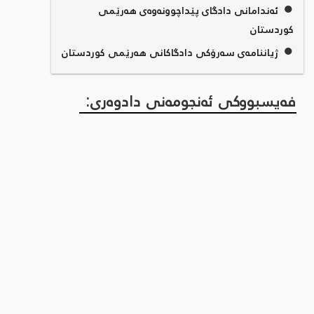
●
ئەندامانی دادگای پێداچوونەوەی هەرێمی
کوردستان
●
ژیاننامەی سەرۆکی دادگاکانی هەرێمی کوردستان
فەیسبووکی ئەنجومەنی دادوەری: