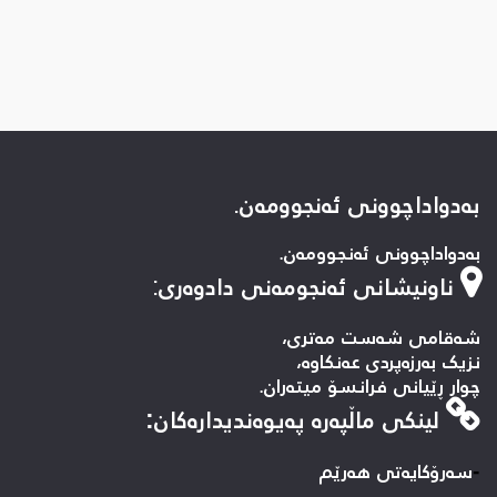
بەدواداچوونی ئەنجوومەن.
بەدواداچوونی ئەنجوومەن.
ناونیشانی ئەنجومەنی دادوەری
:
شەقامی شەست مەتری،
نزیک بەرزەپردی عەنکاوە،
چوار ڕێیانی فرانسۆ میتەران.
لینكی ماڵپه‌ره‌ په‌یوه‌ندیداره‌كان:
-
سه‌رۆکایه‌تی هه‌رێم