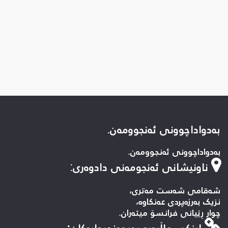
بەدواداچوونی ئەنجوومەن.
بەدواداچوونی ئەنجوومەن.
ناونیشانی ئەنجومەنی دادوەری
:
شەقامی شەست مەتری،
نزیک بەرزەپردی عەنکاوە،
چوار ڕێیانی فرانسۆ میتەران.
لینكی ماڵپه‌ره‌ په‌یوه‌ندیداره‌كان: