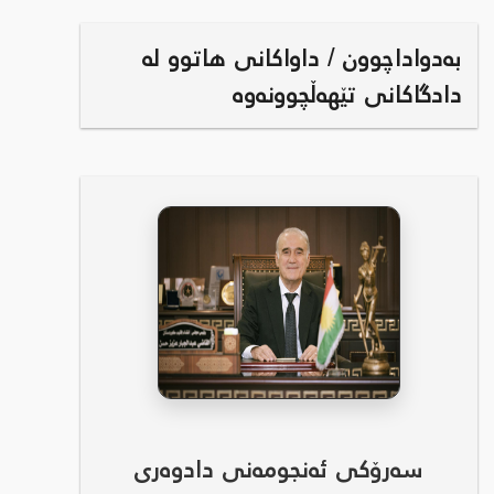
بەدواداچوون / داواکانی هاتوو لە
دادگاکانی تێهەڵچوونەوە
سەرۆکی ئەنجومەنی دادوەری