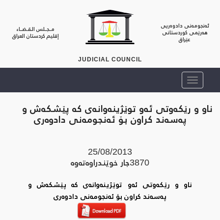
ئەنجومەنی دادوەریی
مــجــلس الـقـضــاء
هەرێمی کوردستانی
إقليم كردستان العراق
عێراق
JUDICIAL COUNCIL
ناو و رێكه‌وتی ئه‌و توێژینه‌وانه‌ی كه‌ پێشكه‌ش و
په‌سه‌ند كراون بۆ ئه‌نجومه‌نی دادوه‌ری
25/08/2013
3870
جار خوێندراوه‌ته‌وه‌
ناو و رێكه‌وتی ئه‌و توێژینه‌وانه‌ی كه‌ پێشكه‌ش و
په‌سه‌ند كراون بۆ ئه‌نجومه‌نی دادوه‌ری