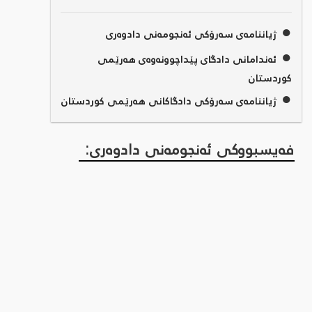
●
ژیاننامەی سەرۆکی ئەنجومەنی دادوەری
●
ئەندامانی دادگای پێداچوونەوەی هەرێمی
کوردستان
●
ژیاننامەی سەرۆکی دادگاکانی هەرێمی کوردستان
فەیسبووکی ئەنجومەنی دادوەری: