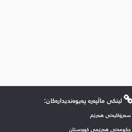
لینكی ماڵپه‌ره‌ په‌یوه‌ندیداره‌كان:
سه‌رۆکایه‌تی هه‌رێم
حكومه‌تی هه‌رێمی كوردستان