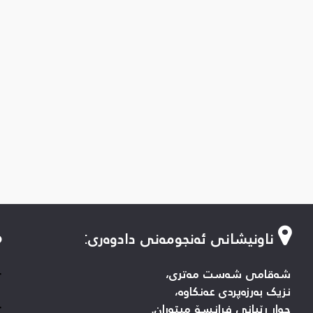
ناونیشانی ئەنجومەنی دادوەری
:
-
شەقامی شەست مەتری،
نزیک بەرزەپردی عەنکاوە،
-
چوار ڕێیانی فرانسۆ میتەران.