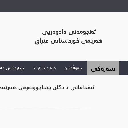
ئەنجومەنی دادوەریی
هەرێمی کوردستانی عێراق
(current)
سەرەکی
هەواڵەکان
داتا و ئامار
بڕیارەکانی دا
ئەندامانی دادگای پێداچوونەوەی هەرێم