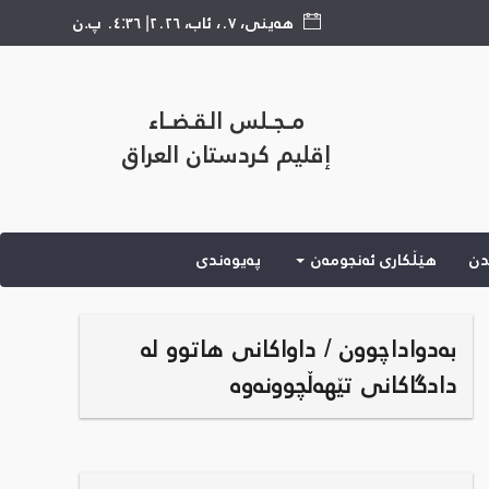
هەینی
،
٠٧
،
ئاب
،
٢٠٢٦
|
٠٤:٣٦ پ.ن
مــجــلس الـقـضــاء
إقليم كردستان العراق
دن
هێڵكاری ئه‌نجومه‌ن
پەیوەندی
بەدواداچوون / داواکانی هاتوو لە
دادگاکانی تێهەڵچوونەوە