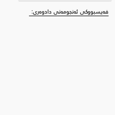
فەیسبووکی ئەنجومەنی دادوەری: