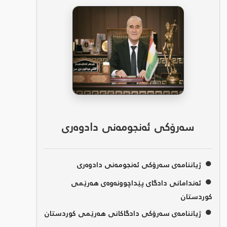
سەرۆکی ئەنجومەنی دادوەری
●
ژیاننامەی سەرۆکی ئەنجومەنی دادوەری
●
ئەندامانی دادگای پێداچوونەوەی هەرێمی
کوردستان
●
ژیاننامەی سەرۆکی دادگاکانی هەرێمی کوردستان