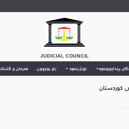
JUDICIAL COUNCIL
دگای پێداچوونەوە
توێژینەوە
راو بۆچوون
فەرمان و گشتان
ی کوردستان