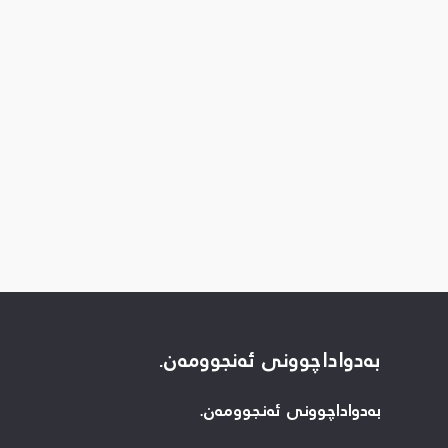
بەدواداچوونی ئەنجوومەن.
بەدواداچوونی ئەنجوومەن.